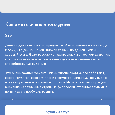
Как иметь очень много денег
$
20
Деньги один из непонятых предметов. И мой главный посыл сводит
к тому, что деньги – очень плохой хозяин, но деньги – очень
хороший слуга. Я вам расскажу о тех правилах и о тех точках зрения,
которые изменили моё отношение к деньгам и изменили мою
способность иметь деньги.
Это очень важный момент. Очень многие люди много работают,
много трудятся, много учится и стремятся к деньгами, но у них по-
прежнему возникают с ними проблемы. Из-за этого они обращают
внимание на различные странные философии, странные техники, в
попытках эту проблему решить.
Проблема денег решается гораздо легче, чем вы думаете, и об
этом мы поговорим.
Купить доступ