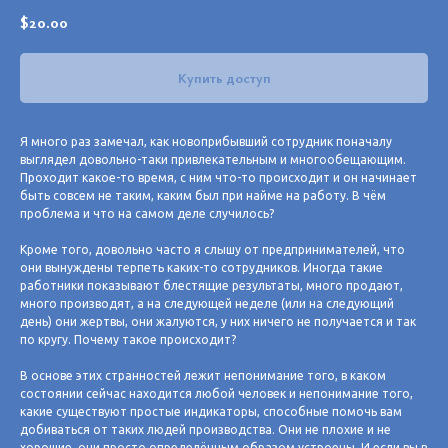
$
20.00
Купить доступ
Я много раз замечал, как новоприбывший сотрудник поначалу
выглядел довольно-таки привлекательным и многообещающим.
Проходит какое-то время, с ним что-то происходит и он начинает
быть совсем не таким, каким был при найме на работу. В чём
проблема и что на самом деле случилось?
Кроме того, довольно часто я слышу от предпринимателей, что
они вынуждены терпеть каких-то сотрудников. Иногда такие
работники показывают блестящие результаты, много продают,
много производят, а на следующей неделе (или на следующий
день) они жертвы, они жалуются, у них ничего не получается и так
по кругу. Почему такое происходит?
В основе этих странностей лежит непонимание того, в каком
состоянии сейчас находится любой человек и непонимание того,
какие существуют простые индикаторы, способные помочь вам
добиваться от таких людей производства. Они не плохие и не
хорошие, они просто определённым образом устроены. И если вы в