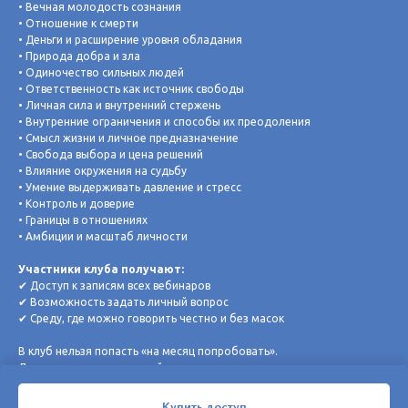
• Вечная молодость сознания
• Отношение к смерти
• Деньги и расширение уровня обладания
• Природа добра и зла
• Одиночество сильных людей
• Ответственность как источник свободы
• Личная сила и внутренний стержень
• Внутренние ограничения и способы их преодоления
• Смысл жизни и личное предназначение
• Свобода выбора и цена решений
• Влияние окружения на судьбу
• Умение выдерживать давление и стресс
• Контроль и доверие
• Границы в отношениях
• Амбиции и масштаб личности
Участники клуба получают:
✔ Доступ к записям всех вебинаров
✔ Возможность задать личный вопрос
✔ Среду, где можно говорить честно и без масок
В клуб нельзя попасть «на месяц попробовать».
Доступ только по годовой подписке — потому что настоящие
изменения требуют времени.
Купить доступ