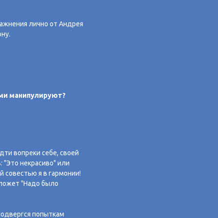
пражнения лично от Андрея
ну.
вами манипулируют?
дти вопреки себе, своей
: "Это некрасиво" или
й совестью я в гармонии!
гложет "Надо было
подвергся попыткам