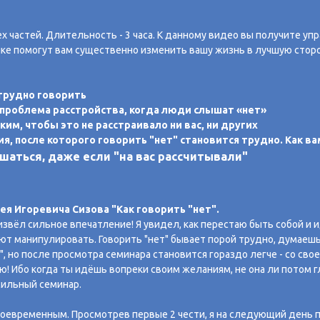
ех частей. Длительность - 3 часа. К данному видео вы получите у
ике помогут вам существенно изменить вашу жизнь в лучшую сторо
трудно говорить
 проблема расстройства, когда люди слышат «нет»
ким, чтобы это не расстраивало ни вас, ни других
я, после которого говорить "нет" становится трудно. Как 
ашаться, даже если "на вас рассчитывали"
я Игоревича Сизова "Как говорить "нет".
извёл сильное впечатление! Я увидел, как перестаю быть собой и и
ают манипулировать. Говорить "нет" бывает порой трудно, думаешь
, но после просмотра семинара становится гораздо легче - со свое
! Ибо когда ты идёшь вопреки своим желаниям, не она ли потом 
сильный семинар.
своевременным. Просмотрев первые 2 чести, я на следующий день 