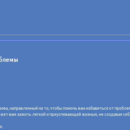
облемы
ова, направленный на то, чтобы помочь вам избавиться от пробле
ожет вам зажить легкой и преуспевающей жизнью, не создавая се
о.